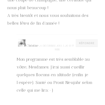
une coupe de champagne, une certitude qui
nous plait beaucoup !
A très bientôt et nous vous souhaitons des
belles fêtes de fin d’année !
RÉPONDRE
Christine
23 DÉCEMBRE 2014 À 20 H 19
MIN
Mon programme est très semblable au
vôtre, Mesdames. J’irai aussi cueillir
quelques flocons en altitude (enfin je
l’espère). Santé ou Prosit Neujahr selon
celle qui me lira:-)