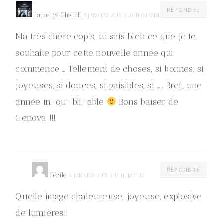
RÉPONDRE
Laurence Chellali
5 JANVIER 2015 À 22 H 04 MIN
Ma très chère cop’s, tu sais bien ce que je te
souhaite pour cette nouvelle année qui
commence … Tellement de choses, si bonnes, si
joyeuses, si douces, si paisibles, si ….. Bref, une
année in-ou-bli-able
Bons baiser de
Genova !!!
RÉPONDRE
Cécile
6 JANVIER 2015 À 11 H 42 MIN
Quelle image chaleureuse, joyeuse, explosive
de lumières!!