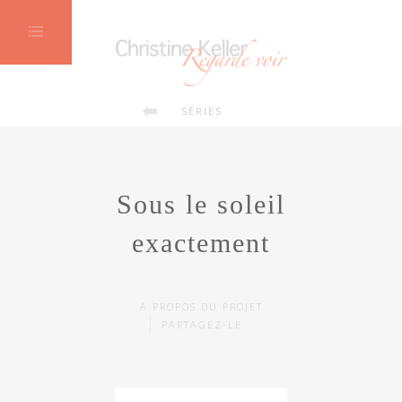
Summer fun
SÉRIES
Sous le soleil
exactement
A PROPOS DU PROJET
PARTAGEZ-LE