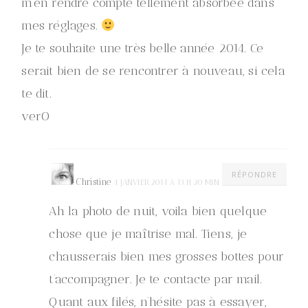
m’en rendre compte tellement absorbée dans
mes réglages.
Je te souhaite une très belle année 2014. Ce
serait bien de se rencontrer à nouveau, si cela
te dit.
verO
RÉPONDRE
Christine
4 JANVIER 2014 À 13 H 20 MIN
Ah la photo de nuit, voila bien quelque
chose que je maîtrise mal. Tiens, je
chausserais bien mes grosses bottes pour
t’accompagner. Je te contacte par mail.
Quant aux filés, n’hésite pas à essayer,