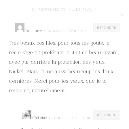
34 RESPONSES TO “ALLEZ FILE….”
RÉPONDRE
AniLouve
2 JANVIER 2014 À 19 H 51 MIN
Très beaux ces filés, pour tous les goûts. Je
reste sage en préférant la 4 et ce beau regard,
avec par derrière la protection des yeux.
Nickel.. Mais j’aime aussi beaucoup les deux
dernières. Merci pour tes vœux, que je te
retourne, naturellement.
RÉPONDRE
Christine
4 JANVIER 2014 À 13 H 11 MIN