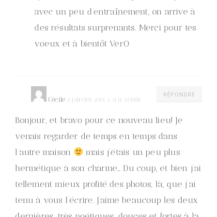
avec un peu d’entraînement, on arrive à
des résultats surprenants. Merci pour tes
voeux et à bientôt VerO
RÉPONDRE
Cécile
2 JANVIER 2014 À 21 H 34 MIN
Bonjour, et bravo pour ce nouveau lieu! Je
venais regarder de temps en temps dans
l’autre maison
mais j’étais un peu plus
hermétique à son charme… Du coup, et bien j’ai
tellement mieux profité des photos, là, que j’ai
tenu à vous l’écrire. J’aime beaucoup les deux
dernières, très poétiques, douces et fortes à la