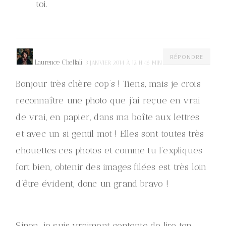
toi.
RÉPONDRE
Laurence Chellali
3 JANVIER 2014 À 12 H 46 MIN
Bonjour très chère cop’s ! Tiens, mais je crois
reconnaître une photo que j’ai reçue en vrai
de vrai, en papier, dans ma boîte aux lettres
et avec un si gentil mot ! Elles sont toutes très
chouettes ces photos et comme tu l’expliques
fort bien, obtenir des images filées est très loin
d’être évident, donc un grand bravo !
Sinon, je suis vraiment contente de lire ton