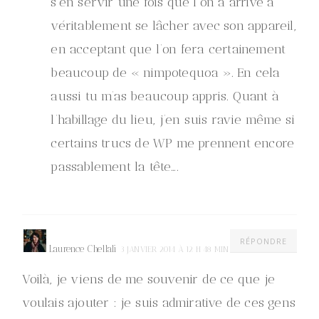
s’en servir une fois que l’on a arrive à
véritablement se lâcher avec son appareil,
en acceptant que l’on fera certainement
beaucoup de « nimpotequoa ». En cela
aussi tu m’as beaucoup appris. Quant à
l’habillage du lieu, j’en suis ravie même si
certains trucs de WP me prennent encore
passablement la tête….
RÉPONDRE
Laurence Chellali
3 JANVIER 2014 À 12 H 48 MIN
Voilà, je viens de me souvenir de ce que je
voulais ajouter : je suis admirative de ces gens