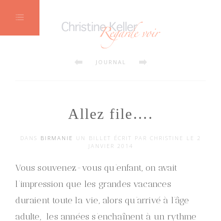
Crémaillère et coming out
Birman Beauty
JOURNAL
Allez file….
DANS
BIRMANIE
UN BILLET ÉCRIT PAR CHRISTINE LE 2
JANVIER 2014
Vous souvenez-vous qu’enfant, on avait
l’impression que les grandes vacances
duraient toute la vie, alors qu’arrivé à l’âge
adulte, les années s’enchaînent à un rythme