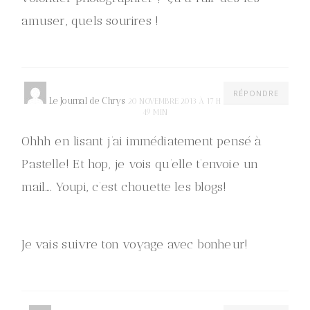
amuser, quels sourires !
RÉPONDRE
Le Journal de Chrys
20 NOVEMBRE 2013 À 17 H
49 MIN
Ohhh en lisant j’ai immédiatement pensé à
Pastelle! Et hop, je vois qu’elle t’envoie un
mail…. Youpi, c’est chouette les blogs!
Je vais suivre ton voyage avec bonheur!