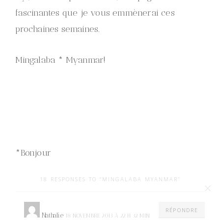
fascinantes que je vous emmènerai ces
prochaines semaines.
Mingalaba * Myanmar!
*Bonjour
18 RESPONSES TO “MINGALABA MYANMAR”
RÉPONDRE
Nathalie
18 NOVEMBRE 2013 À 22 H 32 MIN