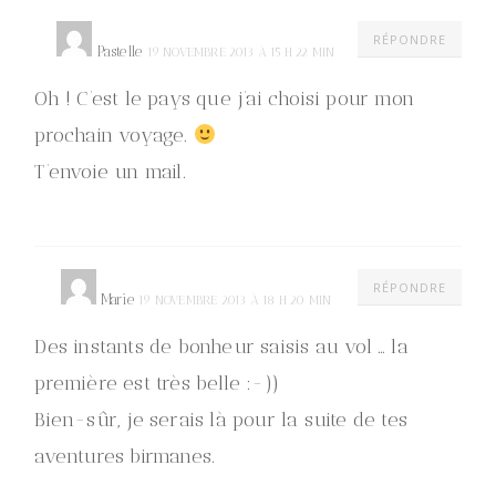
RÉPONDRE
Pastelle
19 NOVEMBRE 2013 À 15 H 22 MIN
Oh ! C’est le pays que j’ai choisi pour mon
prochain voyage.
T’envoie un mail.
RÉPONDRE
Marie
19 NOVEMBRE 2013 À 18 H 20 MIN
Des instants de bonheur saisis au vol … la
première est très belle :-))
Bien-sûr, je serais là pour la suite de tes
aventures birmanes.