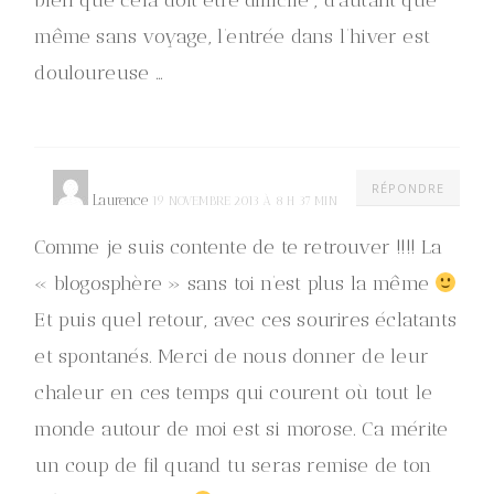
bien que cela doit être difficile , d’autant que
même sans voyage, l’entrée dans l’hiver est
douloureuse …
RÉPONDRE
Laurence
19 NOVEMBRE 2013 À 8 H 37 MIN
Comme je suis contente de te retrouver !!!! La
« blogosphère » sans toi n’est plus la même
Et puis quel retour, avec ces sourires éclatants
et spontanés. Merci de nous donner de leur
chaleur en ces temps qui courent où tout le
monde autour de moi est si morose. Ca mérite
un coup de fil quand tu seras remise de ton