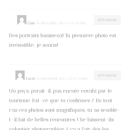
RÉPONDRE
Gine
20 NOVEMBRE 2013 À 8 H 49 MIN
Des portraits lumineux! Ta première photo est
irrésistible: je souris!
RÉPONDRE
Lucie
20 NOVEMBRE 2013 À 16 H 54 MIN
Un pays, parait-il, pas encore envahi par le
tourisme. Est-ce que tu confirmes ? En tout
cas ces photos sont magnifiques, tu as semble-
t-il fait de belles rencontres ! Se laissent-ils
volontier photographier ? ça a l’air des les