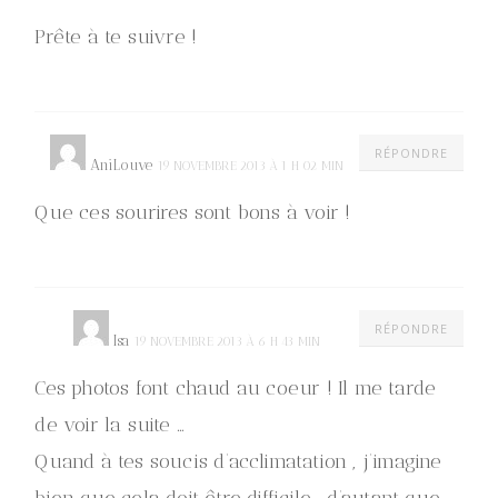
Prête à te suivre !
RÉPONDRE
AniLouve
19 NOVEMBRE 2013 À 1 H 02 MIN
Que ces sourires sont bons à voir !
RÉPONDRE
Isa
19 NOVEMBRE 2013 À 6 H 43 MIN
Ces photos font chaud au coeur ! Il me tarde
de voir la suite …
Quand à tes soucis d’acclimatation , j’imagine