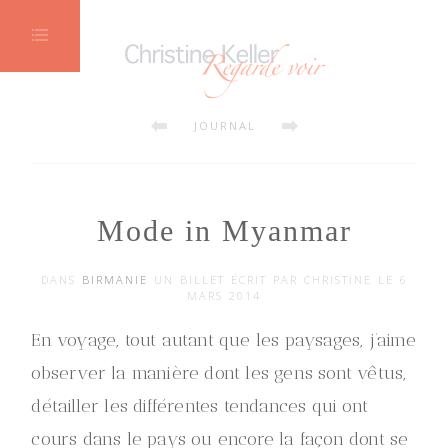
Maux de saison
Poses longues, filt
JOURNAL
Mode in Myanmar
DANS
BIRMANIE
UN BILLET ÉCRIT PAR CHRISTINE LE 6
MARS 2014
En voyage, tout autant que les paysages, j’aime
observer la manière dont les gens sont vêtus,
détailler les différentes tendances qui ont
cours dans le pays ou encore la façon dont se