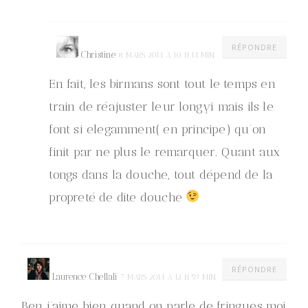
RÉPONDRE
Christine
8 MARS 2014 À 10 H 14 MIN
En fait, les birmans sont tout le temps en
train de réajuster leur longyi mais ils le
font si elegamment( en principe) qu’on
finit par ne plus le remarquer. Quant aux
tongs dans la douche, tout dépend de la
propreté de dite douche
RÉPONDRE
Laurence Chellali
7 MARS 2014 À 12 H 59 MIN
Ben j’aime bien quand on parle de fringues moi