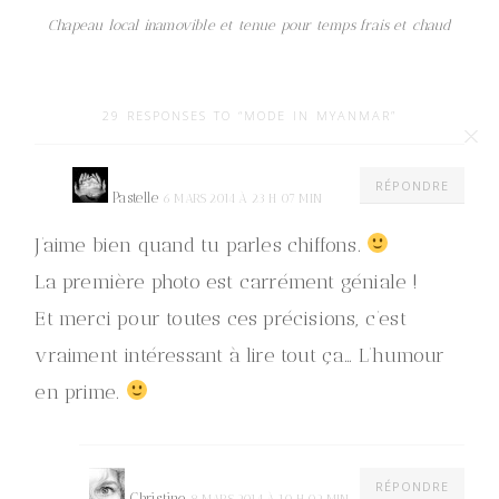
Chapeau local inamovible et tenue pour temps frais et chaud
29 RESPONSES TO “MODE IN MYANMAR”
RÉPONDRE
Pastelle
6 MARS 2014 À 23 H 07 MIN
J’aime bien quand tu parles chiffons.
La première photo est carrément géniale !
Et merci pour toutes ces précisions, c’est
vraiment intéressant à lire tout ça… L’humour
en prime.
RÉPONDRE
Christine