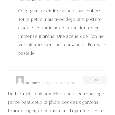
8 MARS 2014 À 10 H 02 MIN
Cette gamine était vraiment particulière.
Toute petite mais avec déjà une posture
d’adulte. Et toute seule au milieu de cet
immense marché. Une scène que l’on ne
verrait sûrement pas chez nous. Bon w-e
pastelle
RÉPONDRE
AniLouve
7 MARS 2014 À 1 H 30 MIN
De bien jolis chiffons. Merci pour ce reportage.
J’aime beaucoup la photo des deux garçons,
leurs visages, cette main sur l’épaule et cette