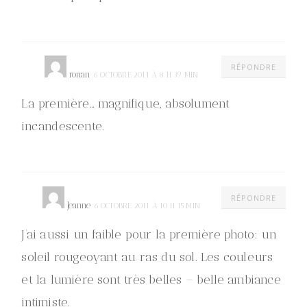
RÉPONDRE
ronan
6 OCTOBRE 2011 À 8 H 39 MIN
La première… magnifique, absolument
incandescente.
RÉPONDRE
Jeanne
6 OCTOBRE 2011 À 10 H 15 MIN
J’ai aussi un faible pour la première photo: un
soleil rougeoyant au ras du sol. Les couleurs
et la lumière sont très belles – belle ambiance
intimiste.