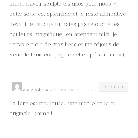
merci d’avoir sculpté tes ados pour nous =)
cette série est splendide et je reste admirative
devant le fait que tu n’aies pas retouché les
couleurs, magnifique.. en attendant midi, je
t’envoie plein de gros becs et me réjouis de
venir te tenir compagnie cette après-midi.. =)
RÉPONDRE
evelyne dubos
6 OCTOBRE 2011 À 7 H 23 MIN
La 1ère est fabuleuse… une macro belle et
originale… j’aime !