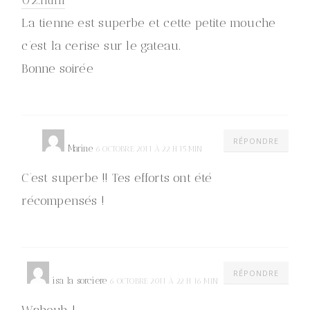
La tienne est superbe et cette petite mouche
c’est la cerise sur le gateau.
Bonne soirée
RÉPONDRE
Marine
6 OCTOBRE 2011 À 22 H 15 MIN
C’est superbe !! Tes efforts ont été
récompensés !
RÉPONDRE
isa la sorciere
6 OCTOBRE 2011 À 22 H 16 MIN
Wahouh !