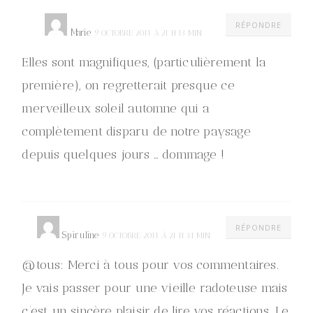
RÉPONDRE
Marie
9 OCTOBRE 2011 À 21 H 13 MIN
Elles sont magnifiques, (particulièrement la
première), on regretterait presque ce
merveilleux soleil automne qui a
complètement disparu de notre paysage
depuis quelques jours … dommage !
RÉPONDRE
Spiruline
9 OCTOBRE 2011 À 21 H 34 MIN
@tous: Merci à tous pour vos commentaires.
Je vais passer pour une vieille radoteuse mais
c’est un sincère plaisir de lire vos réactions. Le