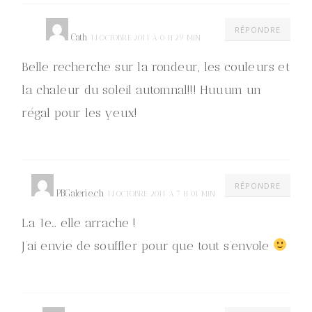
RÉPONDRE
Cath
14 OCTOBRE 2011 À 0 H 29 MIN
Belle recherche sur la rondeur, les couleurs et
la chaleur du soleil automnal!!! Huuum un
régal pour les yeux!
RÉPONDRE
PBGalerie.ch
14 OCTOBRE 2011 À 7 H 01 MIN
La 1e… elle arrache !
J’ai envie de souffler pour que tout s’envole