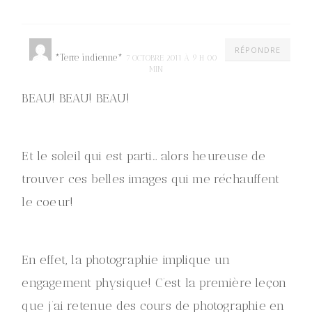
RÉPONDRE
*Terre indienne*
7 OCTOBRE 2011 À 9 H 00
MIN
BEAU! BEAU! BEAU!
Et le soleil qui est parti… alors heureuse de
trouver ces belles images qui me réchauffent
le coeur!
En effet, la photographie implique un
engagement physique! C’est la première leçon
que j’ai retenue des cours de photographie en