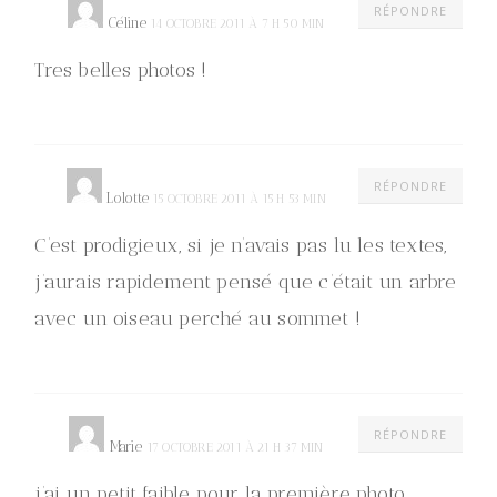
RÉPONDRE
Céline
14 OCTOBRE 2011 À 7 H 50 MIN
Tres belles photos !
RÉPONDRE
Lolotte
15 OCTOBRE 2011 À 15 H 53 MIN
C’est prodigieux, si je n’avais pas lu les textes,
j’aurais rapidement pensé que c’était un arbre
avec un oiseau perché au sommet !
RÉPONDRE
Marie
17 OCTOBRE 2011 À 21 H 37 MIN
j’ai un petit faible pour la première photo,