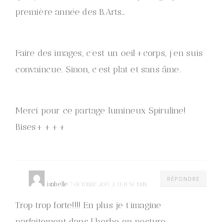
première année des B.Arts…
Faire des images, c’est un oeil+corps, j’en suis
convaincue. Sinon, c’est plat et sans âme.
Merci pour ce partage lumineux Spiruline!
Bises++++
RÉPONDRE
isabelle
7 OCTOBRE 2011 À 11 H 56 MIN
Trop trop forte!!!! En plus je t’imagine
parfaitement dans l’herbe en posture