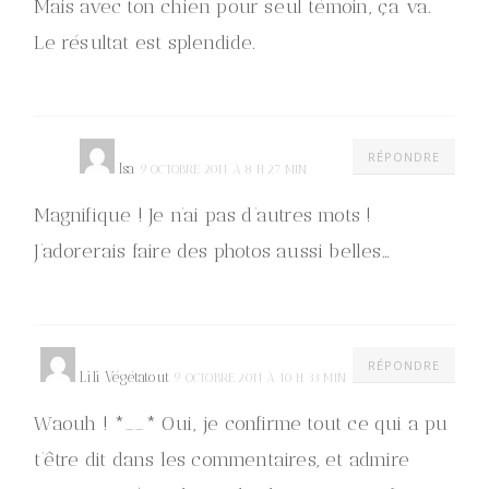
Mais avec ton chien pour seul témoin, ça va.
Le résultat est splendide.
RÉPONDRE
Isa
9 OCTOBRE 2011 À 8 H 27 MIN
Magnifique ! Je n’ai pas d’autres mots !
J’adorerais faire des photos aussi belles…
RÉPONDRE
Lili Végétatout
9 OCTOBRE 2011 À 10 H 33 MIN
Waouh ! *__* Oui, je confirme tout ce qui a pu
t’être dit dans les commentaires, et admire