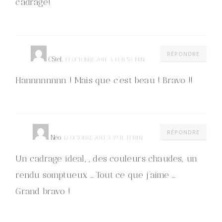
cadrage!
RÉPONDRE
CStef.
11 OCTOBRE 2011 À 14 H 50 MIN
Hannnnnnnn ! Mais que c’est beau ! Bravo !!
RÉPONDRE
Néo
12 OCTOBRE 2011 À 19 H 44 MIN
Un cadrage ideal, , des couleurs chaudes, un
rendu somptueux … Tout ce que j’aime …
Grand bravo !