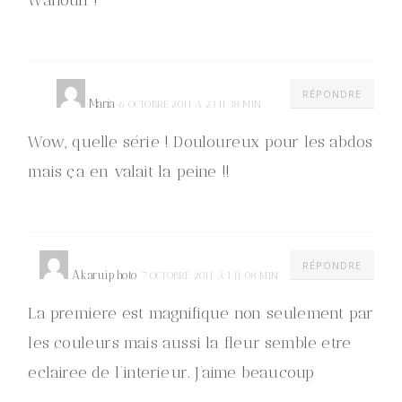
RÉPONDRE
María
6 OCTOBRE 2011 À 23 H 38 MIN
Wow, quelle série ! Douloureux pour les abdos
mais ça en valait la peine !!
RÉPONDRE
Akaruiphoto
7 OCTOBRE 2011 À 1 H 08 MIN
La premiere est magnifique non seulement par
les couleurs mais aussi la fleur semble etre
eclairee de l’interieur. J’aime beaucoup