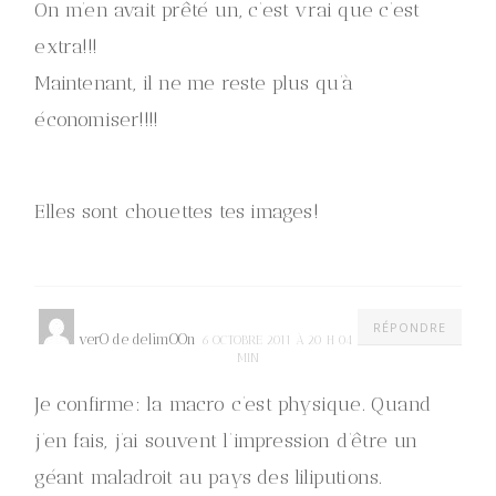
On m’en avait prêté un, c’est vrai que c’est
extra!!!
Maintenant, il ne me reste plus qu’à
économiser!!!!
Elles sont chouettes tes images!
RÉPONDRE
verO de delimOOn
6 OCTOBRE 2011 À 20 H 04
MIN
Je confirme: la macro c’est physique. Quand
j’en fais, j’ai souvent l’impression d’être un
géant maladroit au pays des liliputions.