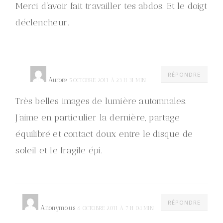
Merci d’avoir fait travailler tes abdos. Et le doigt
déclencheur.
RÉPONDRE
Aurore
5 OCTOBRE 2011 À 23 H 31 MIN
Très belles images de lumière automnales.
J’aime en particulier la dernière, partage
équilibré et contact doux entre le disque de
soleil et le fragile épi.
RÉPONDRE
Anonymous
6 OCTOBRE 2011 À 7 H 04 MIN