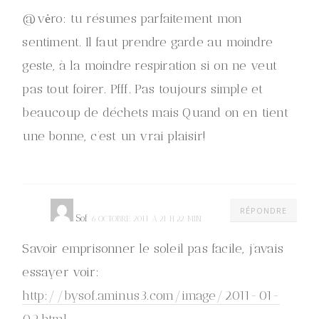
@vėro: tu résumes parfaitement mon
sentiment. Il faut prendre garde au moindre
geste, à la moindre respiration si on ne veut
pas tout foirer. Pfff. Pas toujours simple et
beaucoup de déchets mais Quand on en tient
une bonne, c’est un vrai plaisir!
RÉPONDRE
Sof
6 OCTOBRE 2011 À 21 H 22 MIN
Savoir emprisonner le soleil pas facile, j’avais
essayer voir:
http://bysof.aminus3.com/image/2011-01-
02.html