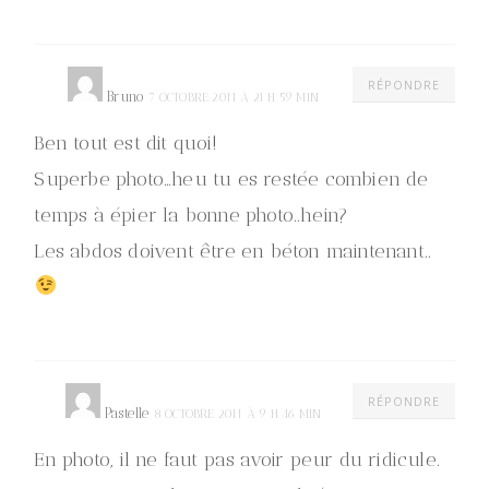
RÉPONDRE
Bruno
7 OCTOBRE 2011 À 21 H 59 MIN
Ben tout est dit quoi!
Superbe photo…heu tu es restée combien de
temps à épier la bonne photo..hein?
Les abdos doivent être en béton maintenant..
RÉPONDRE
Pastelle
8 OCTOBRE 2011 À 9 H 46 MIN
En photo, il ne faut pas avoir peur du ridicule.