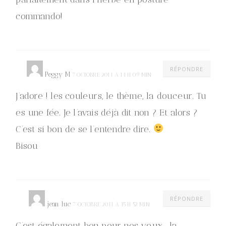
commando!
RÉPONDRE
Peggy M
7 OCTOBRE 2011 À 14 H 09 MIN
J’adore ! les couleurs, le thème, la douceur. Tu
es une fée. Je l’avais déjà dit non ? Et alors ?
C’est si bon de se l’entendre dire.
Bisou
RÉPONDRE
jean luc
7 OCTOBRE 2011 À 15 H 52 MIN
C’est également bon pour nos yeux , la