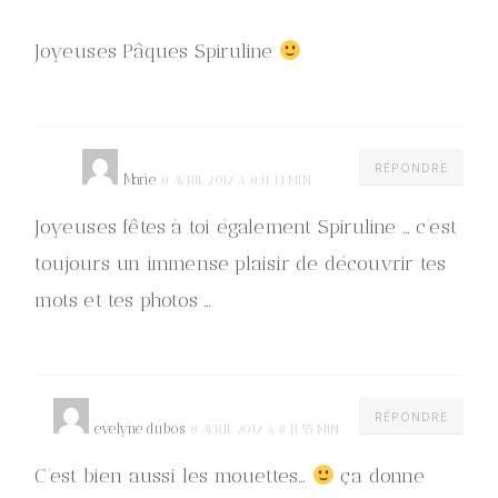
Joyeuses Pâques Spiruline
RÉPONDRE
Marie
8 AVRIL 2012 À 8 H 14 MIN
Joyeuses fêtes à toi également Spiruline … c’est
toujours un immense plaisir de découvrir tes
mots et tes photos …
RÉPONDRE
evelyne dubos
8 AVRIL 2012 À 8 H 55 MIN
C’est bien aussi les mouettes…
ça donne