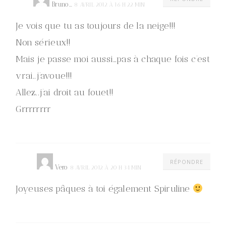
Bruno...
8 AVRIL 2012 À 16 H 22 MIN
Je vois que tu as toujours de la neige!!!
Non sérieux!!
Mais je passe moi aussi…pas à chaque fois c’est
vrai..j’avoue!!!
Allez..j’ai droit au fouet!!
Grrrrrrrr
RÉPONDRE
Vero
8 AVRIL 2012 À 20 H 34 MIN
Joyeuses pâques à toi également Spiruline