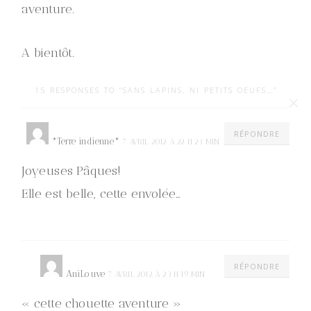
aventure.
A bientôt.
15 RESPONSES TO “SANS LAPINS, NI PETITS OEUFS…”
RÉPONDRE
*Terre indienne*
7 AVRIL 2012 À 22 H 23 MIN
Joyeuses Pâques!
Elle est belle, cette envolée…
RÉPONDRE
AniLouve
7 AVRIL 2012 À 23 H 19 MIN
« cette chouette aventure »