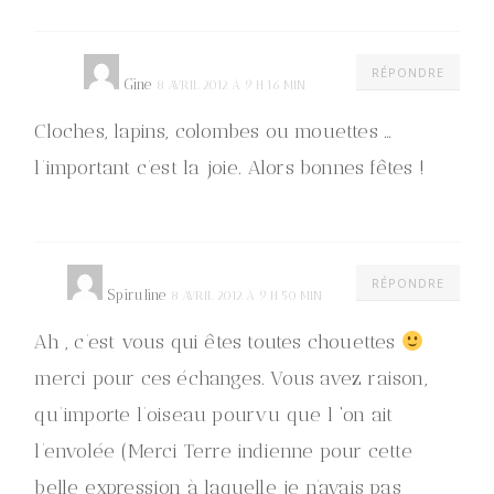
RÉPONDRE
Gine
8 AVRIL 2012 À 9 H 16 MIN
Cloches, lapins, colombes ou mouettes …
l’important c’est la joie. Alors bonnes fêtes !
RÉPONDRE
Spiruline
8 AVRIL 2012 À 9 H 50 MIN
Ah , c’est vous qui êtes toutes chouettes
merci pour ces échanges. Vous avez raison,
qu’importe l’oiseau pourvu que l ‘on ait
l’envolée (Merci Terre indienne pour cette
belle expression à laquelle je n’avais pas