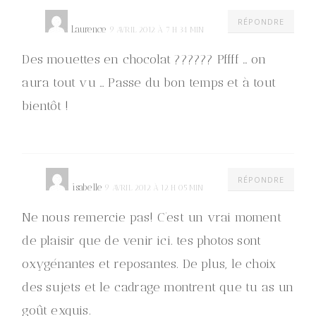
RÉPONDRE
Laurence
9 AVRIL 2012 À 7 H 34 MIN
Des mouettes en chocolat ?????? Pffff … on
aura tout vu … Passe du bon temps et à tout
bientôt !
RÉPONDRE
isabelle
9 AVRIL 2012 À 12 H 05 MIN
Ne nous remercie pas! C’est un vrai moment
de plaisir que de venir ici. tes photos sont
oxygénantes et reposantes. De plus, le choix
des sujets et le cadrage montrent que tu as un
goût exquis.