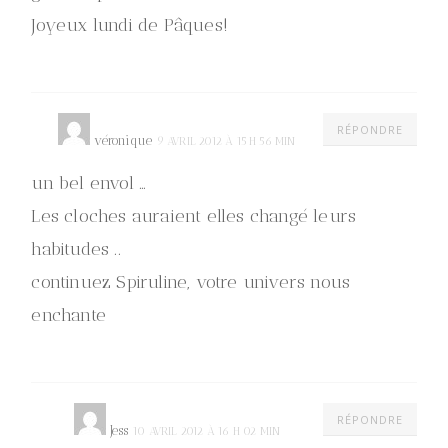
Joyeux lundi de Pâques!
RÉPONDRE
véronique
9 AVRIL 2012 À 15 H 56 MIN
un bel envol …
Les cloches auraient elles changé leurs
habitudes ..
continuez Spiruline, votre univers nous
enchante
RÉPONDRE
Jess
10 AVRIL 2012 À 16 H 02 MIN