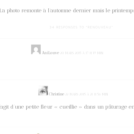
(La photo remonte à l’automne dernier mais le printemps
34 RESPONSES TO “RENOUVEAU”
AniLouve
20 MARS 2015 À 17 H 19 MIN
Christine
22 MARS 2015 À 21 H 56 MIN
s’agit d’une petite fleur « cueillie » dans un pâturage 