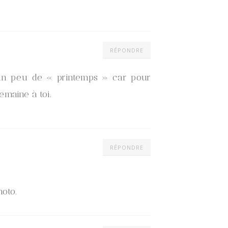
RÉPONDRE
r un peu de « printemps » car pour
emaine à toi.
RÉPONDRE
hoto.