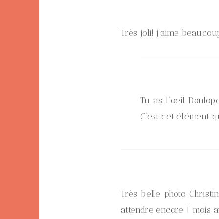
Très joli! j’aime beaucoup
Tu as l’oeil Donlop
C’est cet élément qu
Très belle photo Christ
attendre encore 1 mois a