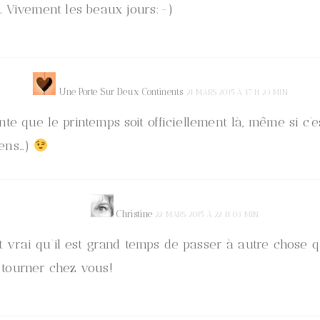
r. Vivement les beaux jours:-)
Une Porte Sur Deux Continents
21 MARS 2015 À 17 H 23 MIN
ente que le printemps soit officiellement là, même si c’
iens…)
Christine
22 MARS 2015 À 22 H 03 MIN
st vrai qu’il est grand temps de passer à autre chose qu
 tourner chez vous!