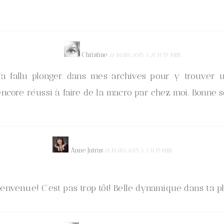
Christine
22 MARS 2015 À 21 H 59 MIN
 m’a fallu plonger dans mes archives pour y trouve
 encore réussi à faire de la macro par chez moi. Bonne s
Anne Jutras
21 MARS 2015 À 3 H 15 MIN
ienvenue! C’est pas trop tôt! Belle dynamique dans ta p