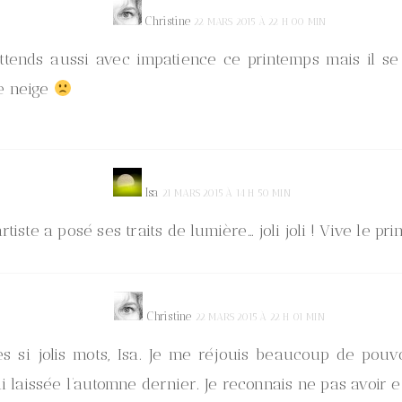
Christine
22 MARS 2015 À 22 H 00 MIN
attends aussi avec impatience ce printemps mais il se f
de neige
Isa
21 MARS 2015 À 14 H 50 MIN
rtiste a posé ses traits de lumière… joli joli ! Vive le pri
Christine
22 MARS 2015 À 22 H 01 MIN
es si jolis mots, Isa. Je me réjouis beaucoup de pou
ai laissée l’automne dernier. Je reconnais ne pas avoir